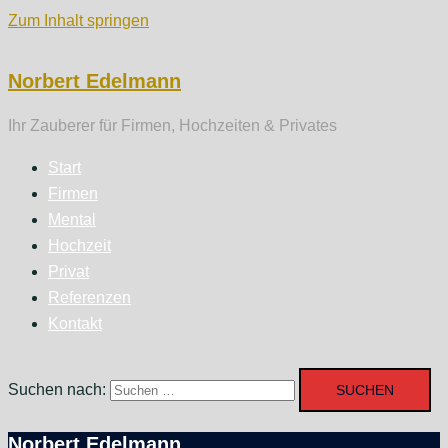
Zum Inhalt springen
Norbert Edelmann
Ihr Zauberer für Firmen, Hochzeiten & Privates
Start
Firmen
Mental
Hochzeit
Privat
Referenzen
Kontakt
Suchen nach:
Norbert Edelmann