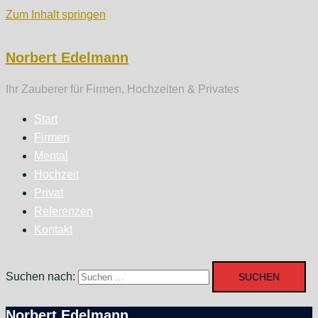
Zum Inhalt springen
Norbert Edelmann
Ihr Zauberer für Firmen, Hochzeiten & Privates
Start
Firmen
Mental
Hochzeit
Privat
Referenzen
Kontakt
Suchen nach:
Norbert Edelmann