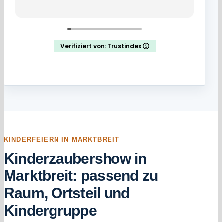
We
Ed
au
ha
be
Verifiziert von: Trustindex
wie
Un
Ze
kö
we
KINDERFEIERN IN MARKTBREIT
Kinderzaubershow in
Marktbreit: passend zu
Raum, Ortsteil und
Kindergruppe