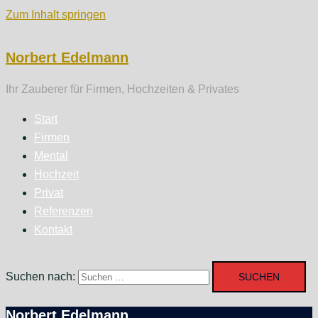
Zum Inhalt springen
Norbert Edelmann
Ihr Zauberer für Firmen, Hochzeiten & Privates
Start
Firmen
Mental
Hochzeit
Privat
Referenzen
Kontakt
Suchen nach:
Norbert Edelmann